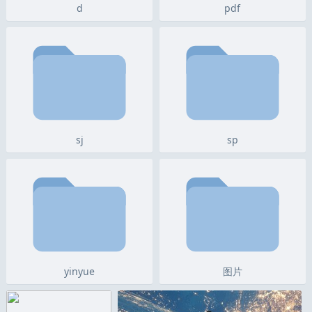
d
pdf
sj
sp
yinyue
图片